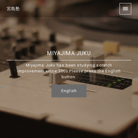
宮島塾
MIYAJIMA JUKU
Miyajima Juku has been studying scratch
improvement since 2003.Please press the English
button.
English